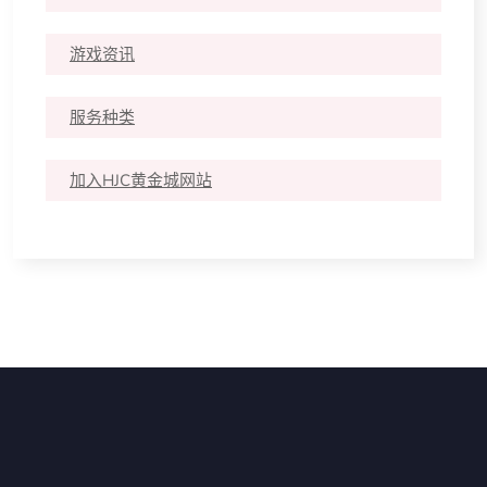
游戏资讯
服务种类
加入HJC黄金城网站