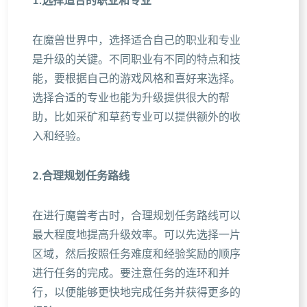
1.选择适合的职业和专业
在魔兽世界中，选择适合自己的职业和专业
是升级的关键。不同职业有不同的特点和技
能，要根据自己的游戏风格和喜好来选择。
选择合适的专业也能为升级提供很大的帮
助，比如采矿和草药专业可以提供额外的收
入和经验。
2.合理规划任务路线
在进行魔兽考古时，合理规划任务路线可以
最大程度地提高升级效率。可以先选择一片
区域，然后按照任务难度和经验奖励的顺序
进行任务的完成。要注意任务的连环和并
行，以便能够更快地完成任务并获得更多的