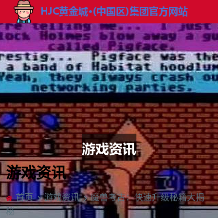
游戏资讯
首页
游戏资讯
魔兽考古：快速升级秘籍大揭
秘