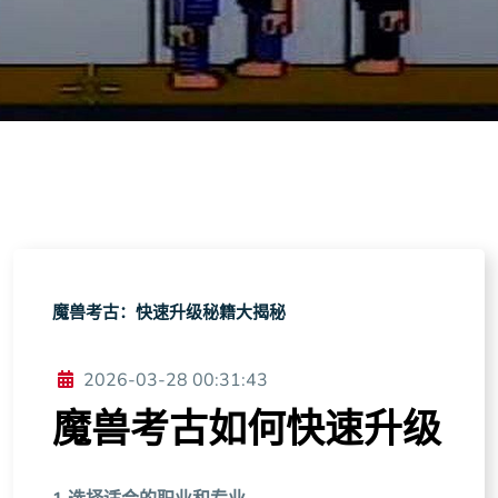
魔兽考古：快速升级秘籍大揭秘
2026-03-28 00:31:43
魔兽考古如何快速升级