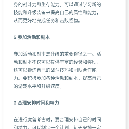
身的战斗力和生存能力。可以通过学习新的
技能和升级装备来提高自己的属性和能力，
从而更好地完成任务和击败怪物。
5.参加活动和副本
参加活动和副本是升级的重要途径之一。活
动和副本不仅可以提供丰富的经验和奖励，
还可以锻炼自己的战斗技巧和团队合作能
力。要积极参加各种活动和副本，提高自己
的游戏水平和升级速度。
6.合理安排时间和精力
在进行魔兽考古时，要合理安排自己的时间
和精力。可以制定一个计划，每天安排一定