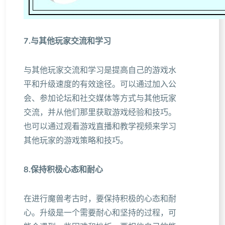
7.与其他玩家交流和学习
与其他玩家交流和学习是提高自己的游戏水
平和升级速度的有效途径。可以通过加入公
会、参加论坛和社交媒体等方式与其他玩家
交流，并从他们那里获取游戏经验和技巧。
也可以通过观看游戏直播和教学视频来学习
其他玩家的游戏策略和技巧。
8.保持积极心态和耐心
在进行魔兽考古时，要保持积极的心态和耐
心。升级是一个需要耐心和坚持的过程，可