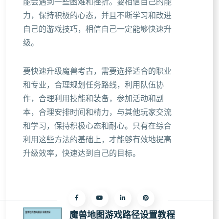
能会遇到一些困难和挫折。要相信自己的能
力，保持积极的心态，并且不断学习和改进
自己的游戏技巧，相信自己一定能够快速升
级。
要快速升级魔兽考古，需要选择适合的职业
和专业，合理规划任务路线，利用队伍协
作，合理利用技能和装备，参加活动和副
本，合理安排时间和精力，与其他玩家交流
和学习，保持积极心态和耐心。只有在综合
利用这些方法的基础上，才能够有效地提高
升级效率，快速达到自己的目标。
魔兽地图游戏路径设置教程